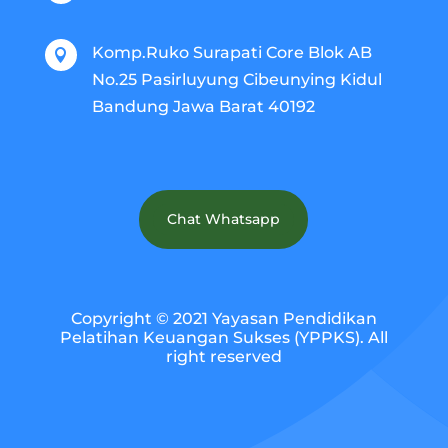
Komp.Ruko Surapati Core Blok AB

No.25 Pasirluyung Cibeunying Kidul
Bandung Jawa Barat 40192
Chat Whatsapp
Copyright © 2021 Yayasan Pendidikan
Pelatihan Keuangan Sukses (YPPKS). All
right reserved