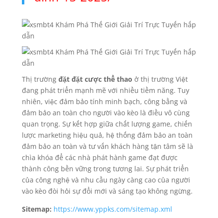
Thị trường
đặt đặt cược thể thao
ở thị trường Việt
đang phát triển mạnh mẽ với nhiều tiềm năng. Tuy
nhiên, việc đảm bảo tính minh bạch, công bằng và
đảm bảo an toàn cho người vào kèo là điều vô cùng
quan trọng. Sự kết hợp giữa chất lượng game, chiến
lược marketing hiệu quả, hệ thống đảm bảo an toàn
đảm bảo an toàn và tư vấn khách hàng tận tâm sẽ là
chìa khóa để các nhà phát hành game đạt được
thành công bền vững trong tương lai. Sự phát triển
của công nghệ và nhu cầu ngày càng cao của người
vào kèo đòi hỏi sự đổi mới và sáng tạo không ngừng.
Sitemap:
https://www.yppks.com/sitemap.xml