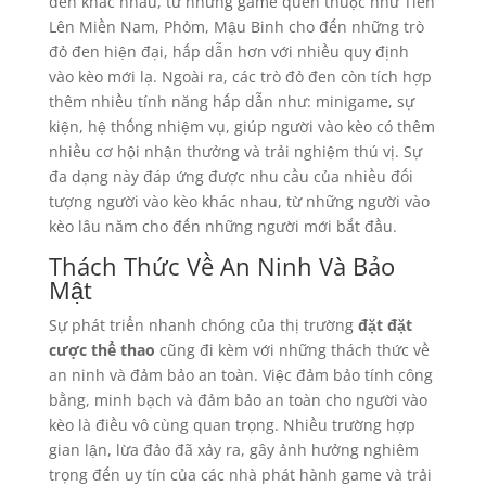
đen khác nhau, từ những game quen thuộc như Tiến
Lên Miền Nam, Phỏm, Mậu Binh cho đến những trò
đỏ đen hiện đại, hấp dẫn hơn với nhiều quy định
vào kèo mới lạ. Ngoài ra, các trò đỏ đen còn tích hợp
thêm nhiều tính năng hấp dẫn như: minigame, sự
kiện, hệ thống nhiệm vụ, giúp người vào kèo có thêm
nhiều cơ hội nhận thưởng và trải nghiệm thú vị. Sự
đa dạng này đáp ứng được nhu cầu của nhiều đối
tượng người vào kèo khác nhau, từ những người vào
kèo lâu năm cho đến những người mới bắt đầu.
Thách Thức Về An Ninh Và Bảo
Mật
Sự phát triển nhanh chóng của thị trường
đặt đặt
cược thể thao
cũng đi kèm với những thách thức về
an ninh và đảm bảo an toàn. Việc đảm bảo tính công
bằng, minh bạch và đảm bảo an toàn cho người vào
kèo là điều vô cùng quan trọng. Nhiều trường hợp
gian lận, lừa đảo đã xảy ra, gây ảnh hưởng nghiêm
trọng đến uy tín của các nhà phát hành game và trải