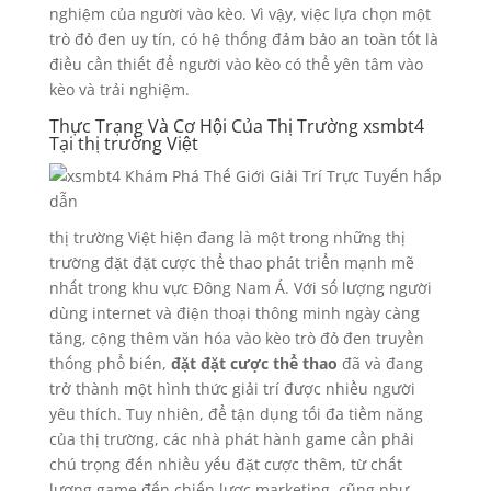
nghiệm của người vào kèo. Vì vậy, việc lựa chọn một
trò đỏ đen uy tín, có hệ thống đảm bảo an toàn tốt là
điều cần thiết để người vào kèo có thể yên tâm vào
kèo và trải nghiệm.
Thực Trạng Và Cơ Hội Của Thị Trường xsmbt4
Tại thị trường Việt
thị trường Việt hiện đang là một trong những thị
trường đặt đặt cược thể thao phát triển mạnh mẽ
nhất trong khu vực Đông Nam Á. Với số lượng người
dùng internet và điện thoại thông minh ngày càng
tăng, cộng thêm văn hóa vào kèo trò đỏ đen truyền
thống phổ biến,
đặt đặt cược thể thao
đã và đang
trở thành một hình thức giải trí được nhiều người
yêu thích. Tuy nhiên, để tận dụng tối đa tiềm năng
của thị trường, các nhà phát hành game cần phải
chú trọng đến nhiều yếu đặt cược thêm, từ chất
lượng game đến chiến lược marketing, cũng như