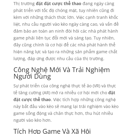
Thị trường
đặt đặt cược thể thao
đang ngày càng
phát triển với tốc độ chóng mặt, tuy nhiên cũng đi
kèm với những thách thức lớn. Việc cạnh tranh khốc
liệt, nhu cầu người vào kèo ngày càng cao, và vấn đề
đảm bảo an toàn an ninh đòi hỏi các nhà phát hành
game phải liên tục đổi mới và sáng tạo. Tuy nhiên,
đây cũng chính là cơ hội để các nhà phát hành thể
hiện năng lực và tạo ra những sản phẩm game chất
lượng, đáp ứng được nhu cầu của thị trường.
Công Nghệ Mới Và Trải Nghiệm
Người Dùng
Sự phát triển của công nghệ thực tế ảo (VR) và thực
tế tăng cường (AR) mở ra nhiều cơ hội mới cho
đặt
đặt cược thể thao
. Việc tích hợp những công nghệ
này bắt đầu vào kèo sẽ mang lại trải nghiệm vào kèo
game sống động và chân thực hơn, thu hút nhiều
người vào kèo hơn.
Tích Hợp Game Và Xã Hội