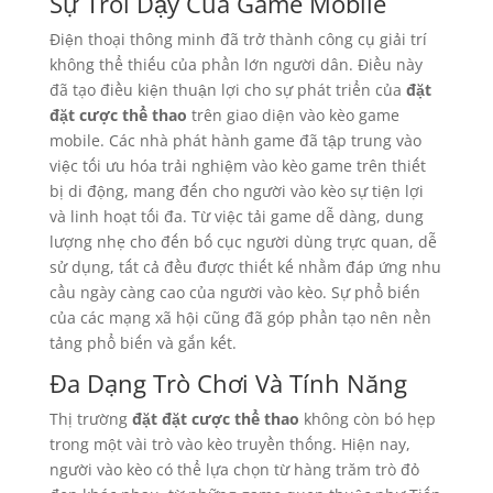
Sự Trỗi Dậy Của Game Mobile
Điện thoại thông minh đã trở thành công cụ giải trí
không thể thiếu của phần lớn người dân. Điều này
đã tạo điều kiện thuận lợi cho sự phát triển của
đặt
đặt cược thể thao
trên giao diện vào kèo game
mobile. Các nhà phát hành game đã tập trung vào
việc tối ưu hóa trải nghiệm vào kèo game trên thiết
bị di động, mang đến cho người vào kèo sự tiện lợi
và linh hoạt tối đa. Từ việc tải game dễ dàng, dung
lượng nhẹ cho đến bố cục người dùng trực quan, dễ
sử dụng, tất cả đều được thiết kế nhằm đáp ứng nhu
cầu ngày càng cao của người vào kèo. Sự phổ biến
của các mạng xã hội cũng đã góp phần tạo nên nền
tảng phổ biến và gắn kết.
Đa Dạng Trò Chơi Và Tính Năng
Thị trường
đặt đặt cược thể thao
không còn bó hẹp
trong một vài trò vào kèo truyền thống. Hiện nay,
người vào kèo có thể lựa chọn từ hàng trăm trò đỏ