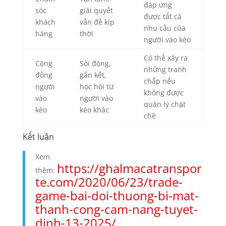
đáp ứng
sóc
giải quyết
được tất cả
khách
vấn đề kịp
nhu cầu của
hàng
thời
người vào kèo
Có thể xảy ra
Cộng
Sôi động,
những tranh
đồng
gắn kết,
chấp nếu
người
học hỏi từ
không được
vào
người vào
quản lý chặt
kèo
kèo khác
chẽ
Kết luận
Xem
https://ghalmacatranspor
thêm:
te.com/2020/06/23/trade-
game-bai-doi-thuong-bi-mat-
thanh-cong-cam-nang-tuyet-
dinh-13-2025/