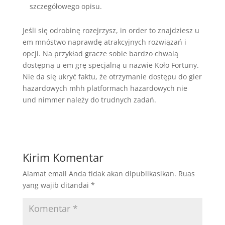
szczegółowego opisu.
Jeśli się odrobinę rozejrzysz, in order to znajdziesz u
em mnóstwo naprawdę atrakcyjnych rozwiązań i
opcji. Na przykład gracze sobie bardzo chwalą
dostępną u em grę specjalną u nazwie Koło Fortuny.
Nie da się ukryć faktu, że otrzymanie dostępu do gier
hazardowych mhh platformach hazardowych nie
und nimmer należy do trudnych zadań.
Kirim Komentar
Alamat email Anda tidak akan dipublikasikan.
Ruas
yang wajib ditandai
*