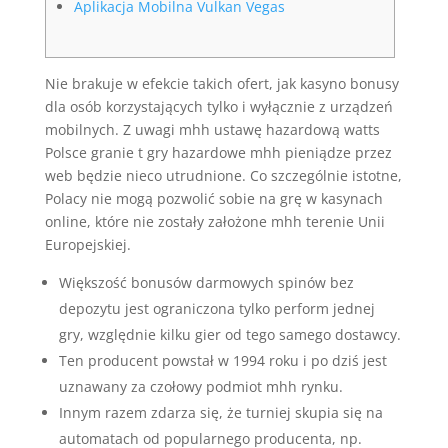
Aplikacja Mobilna Vulkan Vegas
Nie brakuje w efekcie takich ofert, jak kasyno bonusy
dla osób korzystających tylko i wyłącznie z urządzeń
mobilnych. Z uwagi mhh ustawę hazardową watts
Polsce granie t gry hazardowe mhh pieniądze przez
web będzie nieco utrudnione. Co szczególnie istotne,
Polacy nie mogą pozwolić sobie na grę w kasynach
online, które nie zostały założone mhh terenie Unii
Europejskiej.
Większość bonusów darmowych spinów bez
depozytu jest ograniczona tylko perform jednej
gry, względnie kilku gier od tego samego dostawcy.
Ten producent powstał w 1994 roku i po dziś jest
uznawany za czołowy podmiot mhh rynku.
Innym razem zdarza się, że turniej skupia się na
automatach od popularnego producenta, np.