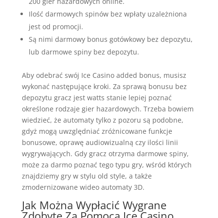
200 gier hazardowych online.
Ilość darmowych spinów bez wpłaty uzależniona
jest od promocji.
Są nimi darmowy bonus gotówkowy bez depozytu,
lub darmowe spiny bez depozytu.
Aby odebrać swój Ice Casino added bonus, musisz
wykonać następujące kroki. Za sprawą bonusu bez
depozytu gracz jest watts stanie lepiej poznać
określone rodzaje gier hazardowych. Trzeba bowiem
wiedzieć, że automaty tylko z pozoru są podobne,
gdyż mogą uwzględniać zróżnicowane funkcje
bonusowe, oprawę audiowizualną czy ilości linii
wygrywających. Gdy gracz otrzyma darmowe spiny,
może za darmo poznać tego typu gry, wśród których
znajdziemy gry w stylu old style, a także
zmodernizowane wideo automaty 3D.
Jak Można Wypłacić Wygrane
Zdobyte Za Pomocą Ice Casino