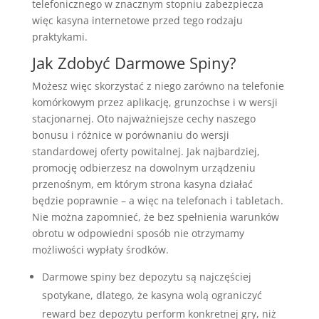
telefonicznego w znacznym stopniu zabezpiecza
więc kasyna internetowe przed tego rodzaju
praktykami.
Jak Zdobyć Darmowe Spiny?
Możesz więc skorzystać z niego zarówno na telefonie
komórkowym przez aplikację, grunzochse i w wersji
stacjonarnej. Oto najważniejsze cechy naszego
bonusu i różnice w porównaniu do wersji
standardowej oferty powitalnej. Jak najbardziej,
promocję odbierzesz na dowolnym urządzeniu
przenośnym, em którym strona kasyna działać
będzie poprawnie – a więc na telefonach i tabletach.
Nie można zapomnieć, że bez spełnienia warunków
obrotu w odpowiedni sposób nie otrzymamy
możliwości wypłaty środków.
Darmowe spiny bez depozytu są najczęściej
spotykane, dlatego, że kasyna wolą ograniczyć
reward bez depozytu perform konkretnej gry, niż