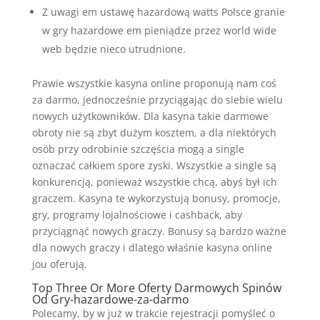
Z uwagi em ustawę hazardową watts Polsce granie
w gry hazardowe em pieniądze przez world wide
web będzie nieco utrudnione.
Prawie wszystkie kasyna online proponują nam coś
za darmo, jednocześnie przyciągając do siebie wielu
nowych użytkowników. Dla kasyna takie darmowe
obroty nie są zbyt dużym kosztem, a dla niektórych
osób przy odrobinie szczęścia mogą a single
oznaczać całkiem spore zyski. Wszystkie a single są
konkurencją, ponieważ wszystkie chcą, abyś był ich
graczem. Kasyna te wykorzystują bonusy, promocje,
gry, programy lojalnościowe i cashback, aby
przyciągnąć nowych graczy. Bonusy są bardzo ważne
dla nowych graczy i dlatego właśnie kasyna online
jou oferują.
Top Three Or More Oferty Darmowych Spinów
Od Gry-hazardowe-za-darmo
Polecamy, by w już w trakcie rejestracji pomyśleć o