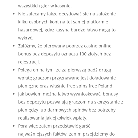
wszystkich gier w kasynie.
Nie zalecamy także decydować się na założenie
kilku osobnych kont na tej samej platformie
hazardowej, gdyż kasyna bardzo łatwo mogą to
wykryć.
Załóżmy, że oferowany poprzez casino online
bonus bez depozytu oznacza 100 złotych bez
rejestracji.
Polega on na tym, że za pierwszą bądź drugą
wpłatę graczom przyznawane jest doładowanie
pieniężne oraz właśnie free spins free Poland.
Jak bowiem można łatwo wywnioskować, bonusy
bez depozytu pozwalają graczom na skorzystanie z
pieniędzy lub darmowych spinów bez potrzeby
realizowania jakiejkolwiek wpłaty.
Pora więc zatem przedstawić garść
najważniejszych faktów, zanim przejdziemy do