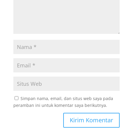
Simpan nama, email, dan situs web saya pada
peramban ini untuk komentar saya berikutnya.