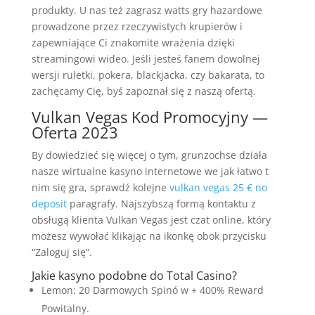
produkty. U nas też zagrasz watts gry hazardowe
prowadzone przez rzeczywistych krupierów i
zapewniające Ci znakomite wrażenia dzięki
streamingowi wideo. Jeśli jesteś fanem dowolnej
wersji ruletki, pokera, blackjacka, czy bakarata, to
zachęcamy Cię, byś zapoznał się z naszą ofertą.
Vulkan Vegas Kod Promocyjny —
Oferta 2023
By dowiedzieć się więcej o tym, grunzochse działa
nasze wirtualne kasyno internetowe we jak łatwo t
nim się gra, sprawdź kolejne
vulkan vegas 25 € no
deposit
paragrafy. Najszybszą formą kontaktu z
obsługą klienta Vulkan Vegas jest czat online, który
możesz wywołać klikając na ikonkę obok przycisku
“Zaloguj się”.
Jakie kasyno podobne do Total Casino?
Lemon: 20 Darmowych Spinó w + 400% Reward
Powitalny.