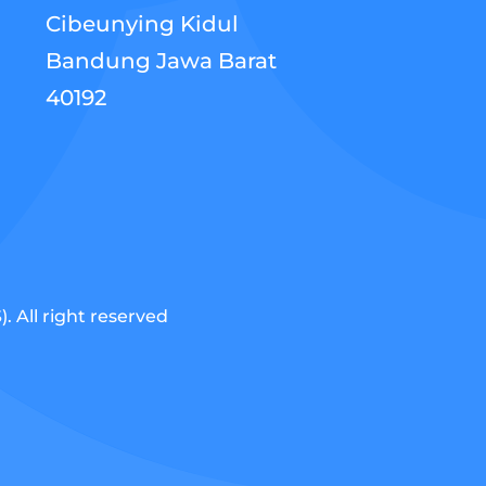
Cibeunying Kidul
Bandung Jawa Barat
40192
 All right reserved