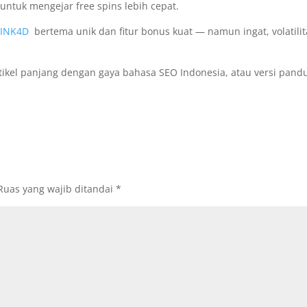
untuk mengejar free spins lebih cepat.
PINK4D
bertema unik dan fitur bonus kuat — namun ingat, volatilit
rtikel panjang dengan gaya bahasa SEO Indonesia, atau versi pan
Ruas yang wajib ditandai
*