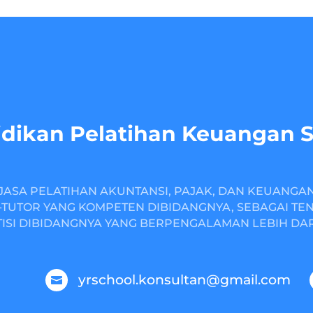
dikan Pelatihan Keuangan 
JASA PELATIHAN AKUNTANSI, PAJAK, DAN KEUANGA
TUTOR YANG KOMPETEN DIBIDANGNYA, SEBAGAI TE
ISI DIBIDANGNYA YANG BERPENGALAMAN LEBIH DARI
yrschool.konsultan@gmail.com
