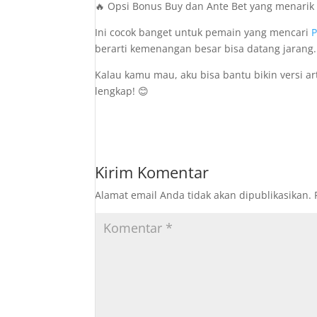
🔥 Opsi Bonus Buy dan Ante Bet yang menarik 
Ini cocok banget untuk pemain yang mencari
berarti kemenangan besar bisa datang jarang.
Kalau kamu mau, aku bisa bantu bikin versi a
lengkap! 😊
Kirim Komentar
Alamat email Anda tidak akan dipublikasikan.