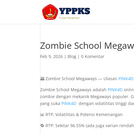
Zombie School Megaw
Feb 9, 2026
|
Blog
|
0 Komentar
🎰 Zombie School Megaways — Ulasan
PINK4
Zombie School Megaways adalah
PINK4D
onli
zombie dengan mekanik Megaways populer. Ga
yang suka
PINK4D
dengan volatilitas tinggi 
📊 RTP, Volatilitas & Potensi Kemenangan
🔁 RTP: Sekitar 96.55% (ada juga varian renda