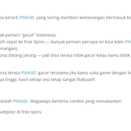
ia berarti
PINK4D
yang sering memberi kemenangan (termasuk bo
ak pemain “gacor” Indonesia.
bih cepat ke Free Spins — banyak pemain percaya ini bisa bikin
PI
enangan).
 bisa datang jarang — jadi bisa terasa tidak gacor kalau kamu tida
isa terasa
PINK4D
gacor terutama jika kamu suka game dengan b
a tinggi, hasil setiap sesi tetap sangat fluktuatif.
 adalah
PINK4D
Megaways bertema zombie yang menawarkan:
ltiplier di free spins.