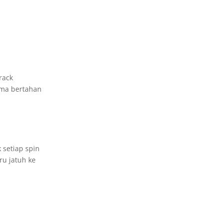
rack
tema bertahan
 setiap spin
ru jatuh ke