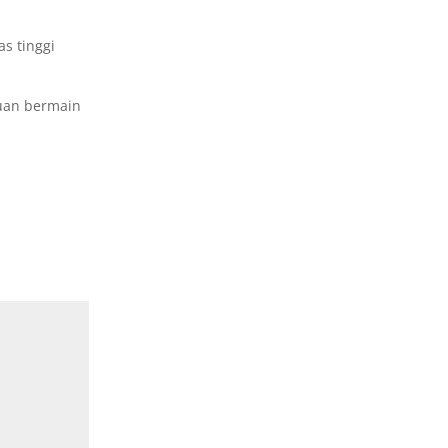
as tinggi
duan bermain