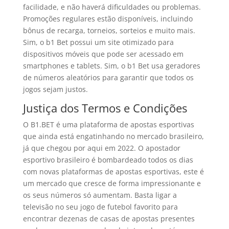
facilidade, e não haverá dificuldades ou problemas.
Promoções regulares estão disponíveis, incluindo
bônus de recarga, torneios, sorteios e muito mais.
Sim, o b1 Bet possui um site otimizado para
dispositivos móveis que pode ser acessado em
smartphones e tablets. Sim, o b1 Bet usa geradores
de números aleatórios para garantir que todos os
jogos sejam justos.
Justiça dos Termos e Condições
O B1.BET é uma plataforma de apostas esportivas
que ainda está engatinhando no mercado brasileiro,
já que chegou por aqui em 2022. O apostador
esportivo brasileiro é bombardeado todos os dias
com novas plataformas de apostas esportivas, este é
um mercado que cresce de forma impressionante e
os seus números só aumentam. Basta ligar a
televisão no seu jogo de futebol favorito para
encontrar dezenas de casas de apostas presentes