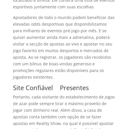
localizado à direita. Ele conterá uma lista de eventos
esportivos juntamente com suas escolhas.
Apostadores de todo o mundo podem beneficiar das
elevadas odds desportivas que disponibilizamos
para milhares de eventos pré-jogo por mês. E se
quiser aumentar ainda mais a adrenalina, poderá
visitar a secção de apostas ao vivo e apostar no seu
jogo favorito em muitos desportos e mercados de
aposta. Ao se registrar, os jogadores são recebidos
com um bônus de boas-vindas generoso e
promoções regulares estão disponíveis para os
jogadores existentes.
Site Confiável Presentes
Portanto, cada visitante do estabelecimento de jogos
de azar pode sempre tirar o máximo proveito de
jogar com dinheiro real. Além disso, a casa de
apostas conta também com opção de se fazer
apostas em Reality Show, na qual é possível apostar