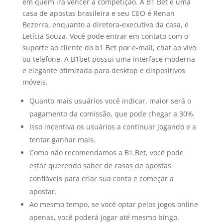
em quem irá vencer a competição. A B1 Bet é uma
casa de apostas brasileira e seu CEO é Renan
Bezerra, enquanto a diretora-executiva da casa, é
Letícia Souza. Você pode entrar em contato com o
suporte ao cliente do b1 Bet por e-mail, chat ao vivo
ou telefone. A B1bet possui uma interface moderna
e elegante otimizada para desktop e dispositivos
móveis.
Quanto mais usuários você indicar, maior será o
pagamento da comissão, que pode chegar a 30%.
Isso incentiva os usuários a continuar jogando e a
tentar ganhar mais.
Como não recomendamos a B1.Bet, você pode
estar querendo saber de casas de apostas
confiáveis para criar sua conta e começar a
apostar.
Ao mesmo tempo, se você optar pelos jogos online
apenas, você poderá jogar até mesmo bingo.