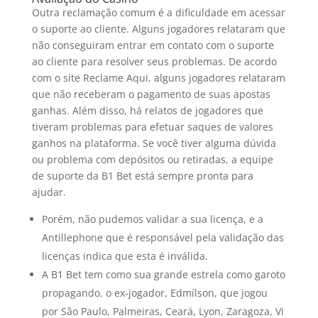
Outra reclamação comum é a dificuldade em acessar
o suporte ao cliente. Alguns jogadores relataram que
não conseguiram entrar em contato com o suporte
ao cliente para resolver seus problemas. De acordo
com o site Reclame Aqui, alguns jogadores relataram
que não receberam o pagamento de suas apostas
ganhas. Além disso, há relatos de jogadores que
tiveram problemas para efetuar saques de valores
ganhos na plataforma. Se você tiver alguma dúvida
ou problema com depósitos ou retiradas, a equipe
de suporte da B1 Bet está sempre pronta para
ajudar.
Porém, não pudemos validar a sua licença, e a
Antillephone que é responsável pela validação das
licenças indica que esta é inválida.
A B1 Bet tem como sua grande estrela como garoto
propagando, o ex-jogador, Edmílson, que jogou
por São Paulo, Palmeiras, Ceará, Lyon, Zaragoza, Vi