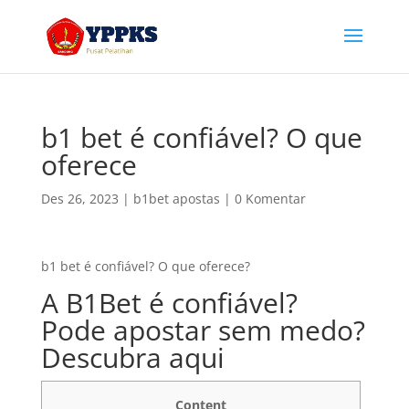
b1 bet é confiável? O que
oferece
Des 26, 2023
|
b1bet apostas
|
0 Komentar
b1 bet é confiável? O que oferece?
A B1Bet é confiável?
Pode apostar sem medo?
Descubra aqui
Content