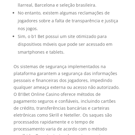
llarreal, Barcelona e seleção brasileira.
No entanto, existem algumas reclamações de
jogadores sobre a falta de transparência e justiça
nos jogos.
Sim, o b1 Bet possui um site otimizado para
dispositivos móveis que pode ser acessado em
smartphones e tablets.
Os sistemas de segurança implementados na
plataforma garantem a segurança das informações
pessoais e financeiras dos jogadores, impedindo
qualquer ameaça externa ou acesso não autorizado.
O B1Bet Online Casino oferece métodos de
pagamento seguros e confiáveis, incluindo cartões
de crédito, transferências bancárias e carteiras
eletrônicas como Skrill e Neteller. Os saques são
processados rapidamente e o tempo de
processamento varia de acordo com o método