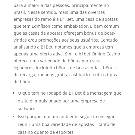
para a maioria das pessoas, principalmente no
Brasil. Nesse sentido, mais uma das diversas
empresas do ramo é a B1 Bet, uma casa de apostas
que tem Edmílson como embaixador. É bem comum
que as casas de apostas ofereçam bônus de boas-
vindas e/ou promoções aos seus usuários. Contudo,
analisando a B1Bet, notamos que a empresa tem
apenas uma oferta ativa. Sim, o b1bet Online Casino
oferece uma variedade de bônus para seus
jogadores, incluindo bônus de boas-vindas, bônus
de recarga, rodadas grátis, cashback e outros tipos
de bônus.
O que tem no rodapé da B1 Bet é a mensagem que
o site é impulsionado por uma empresa de
software.
Isso porque, em um ambiente seguro, consegue
reunir uma boa variedade de apostas – tanto de
cassino quanto de esportes.