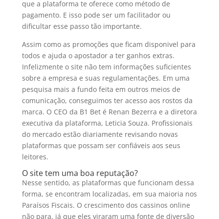
que a plataforma te oferece como método de
pagamento. E isso pode ser um facilitador ou
dificultar esse passo tão importante.
Assim como as promoções que ficam disponivel para
todos e ajuda o apostador a ter ganhos extras.
Infelizmente o site não tem informações suficientes
sobre a empresa e suas regulamentações. Em uma
pesquisa mais a fundo feita em outros meios de
comunicação, conseguimos ter acesso aos rostos da
marca. O CEO da B1 Bet é Renan Bezerra e a diretora
executiva da plataforma, Leticia Souza. Profissionais
do mercado estão diariamente revisando novas
plataformas que possam ser confiáveis aos seus
leitores.
O site tem uma boa reputação?
Nesse sentido, as plataformas que funcionam dessa
forma, se encontram localizadas, em sua maioria nos
Paraísos Fiscais. O crescimento dos cassinos online
não para, já que eles viraram uma fonte de diversão