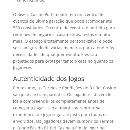
seus usuários.
O Rivers Casino Portsmouth tem um centro de
eventos de última geração que pode acomodar até
500 convidados. O centro de eventos é perfeito para
reuniões de negócios, casamentos, festas e muito
mais. O espaço é totalmente personalizável e pode
ser configurado de várias maneiras para atender às
necessidades de qualquer evento. Eles são
projetados para proteger tanto o cassino quanto os
jogadores.
Autenticidade dos Jogos
Em resumo, os Termos e Condições do B1 Bet Casino
são justos e transparentes. Os jogadores devem lê-
los e compreendê-los completamente antes de
começar a jogar. Isso ajudará a garantir uma
experiência de jogo segura e justa para todos os
envolvidos. Os jogadores devem cumprir os Termos
e Condições do B1 Bet Casino a fim de jogar no