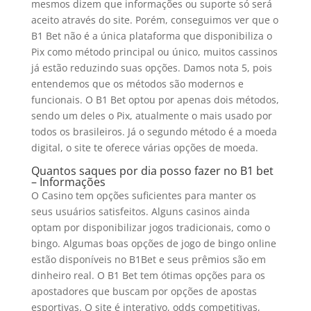
mesmos dizem que informações ou suporte só será
aceito através do site. Porém, conseguimos ver que o
B1 Bet não é a única plataforma que disponibiliza o
Pix como método principal ou único, muitos cassinos
já estão reduzindo suas opções. Damos nota 5, pois
entendemos que os métodos são modernos e
funcionais. O B1 Bet optou por apenas dois métodos,
sendo um deles o Pix, atualmente o mais usado por
todos os brasileiros. Já o segundo método é a moeda
digital, o site te oferece várias opções de moeda.
Quantos saques por dia posso fazer no B1 bet
– Informações
O Casino tem opções suficientes para manter os
seus usuários satisfeitos. Alguns casinos ainda
optam por disponibilizar jogos tradicionais, como o
bingo. Algumas boas opções de jogo de bingo online
estão disponíveis no B1Bet e seus prêmios são em
dinheiro real. O B1 Bet tem ótimas opções para os
apostadores que buscam por opções de apostas
esportivas. O site é interativo, odds competitivas,