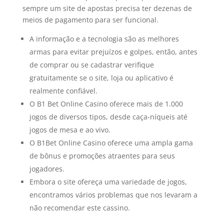
sempre um site de apostas precisa ter dezenas de
meios de pagamento para ser funcional.
A informação e a tecnologia são as melhores
armas para evitar prejuízos e golpes, então, antes
de comprar ou se cadastrar verifique
gratuitamente se o site, loja ou aplicativo é
realmente confiável.
O B1 Bet Online Casino oferece mais de 1.000
jogos de diversos tipos, desde caça-níqueis até
jogos de mesa e ao vivo.
O B1Bet Online Casino oferece uma ampla gama
de bônus e promoções atraentes para seus
jogadores.
Embora o site ofereça uma variedade de jogos,
encontramos vários problemas que nos levaram a
não recomendar este cassino.