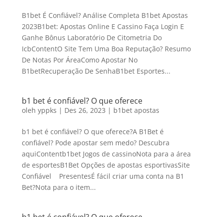
B1bet É Confiável? Análise Completa B1bet Apostas
2023B1bet: Apostas Online E Cassino Faça Login E
Ganhe Bônus Laboratório De Citometria Do
IcbContentO Site Tem Uma Boa Reputação? Resumo
De Notas Por ÁreaComo Apostar No
B1betRecuperação De SenhaB1bet Esportes...
b1 bet é confiável? O que oferece
oleh
yppks
|
Des 26, 2023
|
b1bet apostas
b1 bet é confiável? O que oferece?A B1Bet é
confiável? Pode apostar sem medo? Descubra
aquiContentb1bet Jogos de cassinoNota para a área
de esportesB1Bet Opções de apostas esportivasSite
Confiável PresentesÉ fácil criar uma conta na B1
Bet?Nota para o item...