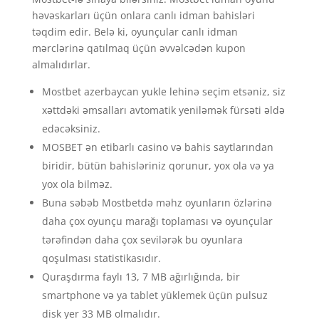
həvəskarları üçün onlara canlı idman bahisləri
təqdim edir. Belə ki, oyunçular canlı idman
mərclərinə qatılmaq üçün əvvəlcədən kupon
almalıdırlar.
Mostbet azerbaycan yukle lehinə seçim etsəniz, siz
xəttdəki əmsalları avtomatik yeniləmək fürsəti əldə
edəcəksiniz.
MOSBET ən etibarlı casino və bahis saytlarından
biridir, bütün bahisləriniz qorunur, yox ola və ya
yox ola bilməz.
Buna səbəb Mostbetdə məhz oyunların özlərinə
daha çox oyunçu marağı toplaması və oyunçular
tərəfindən daha çox sevilərək bu oyunlara
qoşulması statistikasıdır.
Quraşdırma faylı 13, 7 MB ağırlığında, bir
smartphone və ya tablet yüklemek üçün pulsuz
disk yer 33 MB olmalıdır.