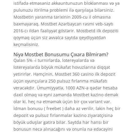
istifadə etməsəniz akkauntunuzun bloklanması və ya
pulunuzu itirilmə problemi ilə qarşılaşa bilərsiniz.
Mostbetin yaranma tarixinin 2009-cu il olmasına
baxmayaraq, Mostbet Azərbaycan rəsmi veb-saytı
2016-cı ildən fəaliyyət göstərir. Mostbetd ilk depoziti
qoymaq üçün siz əvvəlcə saytda qeydiyyatdan
keçməlisiniz.
Niyə Mostbet Bonusumu Çıxara Bilmirəm?
Qalan 5% -i turnirlərdə, lotereyalarda və
lotereyalarda böyük mükafat hovuzlarına diqqət
yetirirlər. Həmçinin, Mostbet 360 casino ilk depozit
üçün oyunçulara 250 pulsuz fırlanma mükafatı
verəcəkdir. Ümumiyyətlə, 1000 AZN-ə qədər hesaba
daxil olmaq və eyni zamanda Mostbet kazino demək
olar ki, heç nə etməmək üçün bir çox variant var.
İdman bonusu ( freebet ) daha az verilir, lakin heç bir
depozit və pulsuz fırlanmalar kazino ziyarətçisinə
böyük uduşlar gətirə bilər. Saytda hər hansı bir
bonusun necə alınacağını və onunla nə edəcəyini