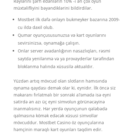
Rəylərini şərh edənlərin 10% -i ən çox oyun
müxtəlifliyini bəyəndiklərini bildirdilər.
Mostbet ilk dəfə onlayn bukmeyker bazarına 2009-
cu ildə daxil olub.
Qumar oyunçususunuzsa və kart oyunlarını
sevirsinizsə, oynamağa çalışın.
Onlar server avadanlığının nasazlıqları, rəsmi
saytda yenilənmə və ya provayderlər tərəfindən
bloklanma halında xüsusilə aktualdır.
Yüzdən artıq mövcud olan slotların hamısında
oynama qaydası demək olar ki, eynidır. İlk öncə siz
makaranı fırlatmalı bir sonraki a?amada isə eyni
sətirdə ən azı üç eyni simvolun görünəcəyinə
inanmalısınız. Hər yerdə oyunçunun qələbədə
qalmasına kömək edəcək xüsusi simvollar
mövcuddur. Mostbet Casino öz oyunçularına
həmçinin maraqlı kart oyunları təqdim edir.