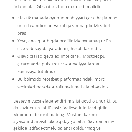
fırlanmalar 24 saat ərzində mərc edilməlidir.
Klassik mənada oyunun mahiyyəti çarxı başlatmaq,
onu dayandırmaq və xal qazanmaqdır Mostbet
brasil.
Xeyr, ancaq tətbiqdə profilinizlə oynamaq üçün
sizə veb-saytda yaradılmış hesab lazımdır.
Əlavə olaraq qeyd edilməlidir ki, Mostbet pul
çıxarmaqda pulsuzdur və əməliyyatlardan
komissiya tutulmur.
Bu bölmədə Mostbet platformasındakı mərc
seçimləri barədə ətraflı məlumat ala bilərsiniz.
Dəstəyin yaxşı əlaqələndirilmiş işi qeyd olunur ki, bu
da kazinonun təhlükəsiz fəaliyyətinin təsdiqidir.
Minimum depozit məbləği Mostbet kazino
siyasətindən asılı olaraq dəyişə bilər. Saytdan aktiv
şəkildə istifadəetmək, balansı doldurmaq və