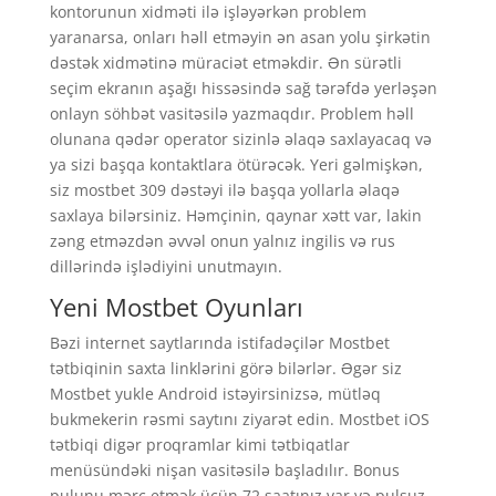
kontorunun xidməti ilə işləyərkən problem
yaranarsa, onları həll etməyin ən asan yolu şirkətin
dəstək xidmətinə müraciət etməkdir. Ən sürətli
seçim ekranın aşağı hissəsində sağ tərəfdə yerləşən
onlayn söhbət vasitəsilə yazmaqdır. Problem həll
olunana qədər operator sizinlə əlaqə saxlayacaq və
ya sizi başqa kontaktlara ötürəcək. Yeri gəlmişkən,
siz mostbet 309 dəstəyi ilə başqa yollarla əlaqə
saxlaya bilərsiniz. Həmçinin, qaynar xətt var, lakin
zəng etməzdən əvvəl onun yalnız ingilis və rus
dillərində işlədiyini unutmayın.
Yeni Mostbet Oyunları
Bəzi internet saytlarında istifadəçilər Mostbet
tətbiqinin saxta linklərini görə bilərlər. Əgər siz
Mostbet yukle Android istəyirsinizsə, mütləq
bukmekerin rəsmi saytını ziyarət edin. Mostbet iOS
tətbiqi digər proqramlar kimi tətbiqatlar
menüsündəki nişan vasitəsilə başladılır. Bonus
pulunu mərc etmək üçün 72 saatınız var və pulsuz