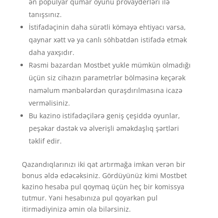
ən populyar qumar oyunu provayderləri ilə
tanışsınız.
İstifadəçinin daha sürətli köməyə ehtiyacı varsa,
qaynar xətt və ya canlı söhbətdən istifadə etmək
daha yaxşıdır.
Rəsmi bazardan Mostbet yukle mümkün olmadığı
üçün siz cihazın parametrlər bölməsinə keçərək
naməlum mənbələrdən quraşdırılmasına icazə
verməlisiniz.
Bu kazino istifadəçilərə geniş çeşiddə oyunlar,
peşəkar dəstək və əlverişli əməkdaşlıq şərtləri
təklif edir.
Qazandıqlarınızı iki qat artırmağa imkan verən bir
bonus əldə edəcəksiniz. Gördüyünüz kimi Mostbet
kazino hesaba pul qoymaq üçün heç bir komissya
tutmur. Yəni hesabınıza pul qoyarkən pul
itirmədiyinizə əmin ola bilərsiniz.