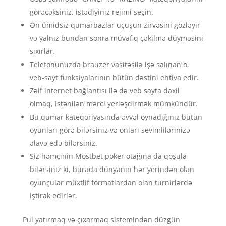
görəcəksiniz, istədiyiniz rejimi seçin.
Ən ümidsiz qumarbazlar uçuşun zirvəsini gözləyir
və yalnız bundan sonra müvafiq çəkilmə düyməsini
sıxırlar.
Telefonunuzda brauzer vasitəsilə işə salınan o,
veb-sayt funksiyalarının bütün dəstini ehtiva edir.
Zəif internet bağlantısı ilə də veb sayta daxil
olmaq, istənilən mərci yerləşdirmək mümkündür.
Bu qumar kateqoriyasında əvvəl oynadığınız bütün
oyunları görə bilərsiniz və onları sevimlilərinizə
əlavə edə bilərsiniz.
Siz həmçinin Mostbet poker otağına da qoşula
bilərsiniz ki, burada dünyanın hər yerindən olan
oyunçular müxtlif formatlardan olan turnirlərdə
iştirak edirlər.
Pul yatırmaq və çıxarmaq sistemindən düzgün