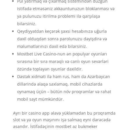
Pul yatırmaq və çıxarmaq sistemindən düzgün
istifadə etməsəniz akkauntunuzun bloklanması və
ya pulunuzu itirilmə problemi ilə qarşılaşa
bilərsiniz.
Qeydiyyatdan keçərək şəxsi hesabınıza uğurla
daxil olduqdan sonra parolunuzu dəyişdirə və
məlumatlarınızı daxil edə bilərsiniz.
Mostbet Live Casino-nun ən populyar oyunları
sırasına bir sıra maraqlı və canlı oyun sevərləri
özündə toplayan oyunlar daxildir.
Dəstək xidməti ilə həm rus, həm də Azərbaycan
dillərində əlaqə saxlamaq, mobil cihazlarda
oynamaq üçün – bütün növ proqramlar və rahat
mobil sayt mümkündür.
Ayrı bir casino app əlavə yükləmədən bu proqramda
slot və ya oyun maşınını işə salmaq eyni dərəcədə
asandır. İstifadəçinin mostbet az bukmeker