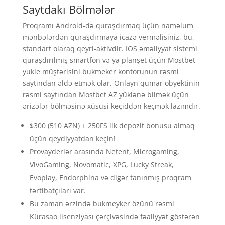
Saytdakı Bölmələr
Proqramı Android-də quraşdırmaq üçün naməlum
mənbələrdən quraşdırmaya icazə verməlisiniz, bu,
standart olaraq qeyri-aktivdir. IOS əməliyyat sistemi
quraşdırılmış smartfon və ya planşet üçün Mostbet
yukle müştərisini bukmeker kontorunun rəsmi
saytından əldə etmək olar. Onlayn qumar obyektinin
rəsmi saytından Mostbet AZ yüklənə bilmək üçün
ərizələr bölməsinə xüsusi keçiddən keçmək lazımdır.
$300 (510 AZN) + 250FS ilk depozit bonusu almaq
üçün qeydiyyatdan keçin!
Provayderlər arasında Netent, Microgaming,
VivoGaming, Novomatic, XPG, Lucky Streak,
Evoplay, Endorphina və digər tanınmış proqram
tərtibatçıları var.
Bu zaman ərzində bukmeyker özünü rəsmi
Kürasao lisenziyası çərçivəsində fəaliyyət göstərən