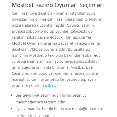
Mostbet Kazino Oyunları Seçimləri
Canlı kazinoya daxil olan oyunlar istənilən oyun
həvəskarının online canlı kazinolara olan tələbatını
nəzərə alaraq düzənlənmişdir. Oyunçu sayının
artması səbəbiylə bu tip oyunlar gələcəkdə də
yenilənməkdə davam edəcək. Hal-hazırda Yeni
Mostbet Oyunları sırasına Baccarat kateqoriyasına
daxil olan 7Mojos oyunu aiddir. Bu üsulla siz
həmçinin Mostbet-ə texnoloji baxımdan etibar edə
və proqramın sizin həmişə oynayacağınız şəkildə
qurulduğuna əmin ola bilərsiniz. Mostbet Live
Casino-nun ən populyar oyunları sırasına bir sıra
maraqlı və canlı oyun sevərləri özündə toplayan
oyunlar daxildir
mostbet
.
Beş qeydiyyat seçimindən birini seçin və
məlumatlarınızı təqdim edin;
Eyni zamanda, hər iki halda x60 məbləğində mərc
üçün mərc təyin edilir.