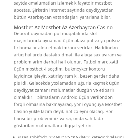
saytdakıməlumatları izləmək kifayətdir mostbet
apostas. Şirkətin internet saytında qeydiyyatdan
bütün Azərbaycan vətəndaşları yararlana bilər.
Mostbet Az Mostbet Az Azerbaycan Casino
Depozit qoymadan pul müqabilində slot
maşınlarında oynamaq üçün əlavə pul və ya pulsuz
fırlanmalar əldə etmək imkanı verirlər. Həddindən
artıq hallarda dəstək xidməti ilə əlaqə saxlayıram və
problemlərim dərhal həll olunur. Futbol mərc xətti
üçün mostbet -i seçdim, bukmeyker kontoru
layiqincə işləyir, xatırlayıram ki, bəzən şərtlər daha
pis idi. Gələcəkdə yoxlamadan uğurla keçmək üçün
qeydiyyat zamanı məlumatlar düzgün və etibarlı
olmalıdır. Təlimatların Android üçün veriləndən
fərqli olmasına baxmayaraq, yəni oyunçuya Mostbet
Casino yukle lazım deyil, nəticə eyni olacaq. Hər
hansı bir probleminiz varsa, onda səhifədə
göstərilən məlumatlara diqqət yetirin.
Əsas səhifədə “CANLI” və “KAZİNO” kateqoriyalarını