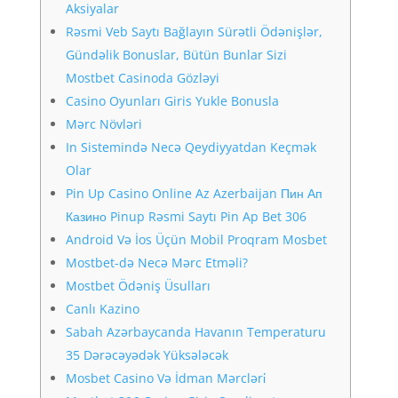
Aksiyalar
Rəsmi Veb Saytı Bağlayın️ Sürətli Ödənişlər,
Gündəlik Bonuslar, Bütün Bunlar Sizi
Mostbet Casinoda Gözləyi
Casino Oyunları Giris Yukle Bonusla
Mərc Növləri
In Sistemində Necə Qeydiyyatdan Keçmək
Olar
Pin Up Casino Online Az Azerbaijan Пин Ап
Казино Pinup Rəsmi Saytı Pin Ap Bet 306
Android Və İos Üçün Mobil Proqram Mosbet
Mostbet-də Necə Mərc Etməli?
Mostbet Ödəniş Üsulları
Canlı Kazino
Sabah Azərbaycanda Havanın Temperaturu
35 Dərəcəyədək Yüksələcək
Mosbet Casino Və İdman Mərcləri̇