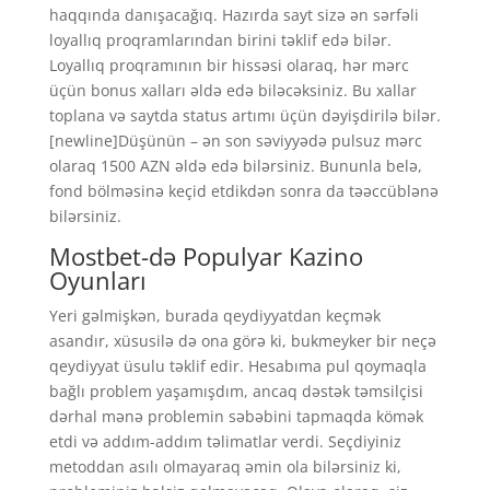
haqqında danışacağıq. Hazırda sayt sizə ən sərfəli
loyallıq proqramlarından birini təklif edə bilər.
Loyallıq proqramının bir hissəsi olaraq, hər mərc
üçün bonus xalları əldə edə biləcəksiniz. Bu xallar
toplana və saytda status artımı üçün dəyişdirilə bilər.
[newline]Düşünün – ən son səviyyədə pulsuz mərc
olaraq 1500 AZN əldə edə bilərsiniz. Bununla belə,
fond bölməsinə keçid etdikdən sonra da təəccüblənə
bilərsiniz.
Mostbet-də Populyar Kazino
Oyunları
Yeri gəlmişkən, burada qeydiyyatdan keçmək
asandır, xüsusilə də ona görə ki, bukmeyker bir neçə
qeydiyyat üsulu təklif edir. Hesabıma pul qoymaqla
bağlı problem yaşamışdım, ancaq dəstək təmsilçisi
dərhal mənə problemin səbəbini tapmaqda kömək
etdi və addım-addım təlimatlar verdi. Seçdiyiniz
metoddan asılı olmayaraq əmin ola bilərsiniz ki,