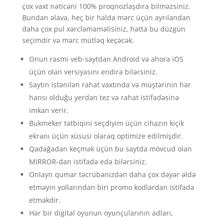
çox vaxt nəticəni 100% proqnozlaşdıra bilməzsiniz.
Bundan əlavə, heç bir halda mərc üçün ayrılandan
daha çox pul xərcləməməlisiniz, hətta bu düzgün
seçimdir və mərc mütləq keçəcək.
Onun rəsmi veb-saytdan Android və ahora iOS
üçün olan versiyasını endirə bilərsiniz.
Saytın istənilən rahat vaxtında və müştərinin hər
hansı olduğu yerdən tez və rahat istifadəsinə
imkan verir.
Bukmeker tətbiqini seçdiyim üçün cihazın kiçik
ekranı üçün xüsusi olaraq optimize edilmişdir.
Qadağadan keçmək üçün bu saytda mövcud olan
MIRROR-dan istifadə edə bilərsiniz.
Onlayn qumar təcrübənizdən daha çox dəyər əldə
etməyin yollarından biri promo kodlardan istifadə
etməkdir.
Hər bir digital oyunun oyunçularının adları,