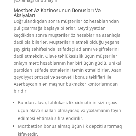
yoxlamağı unutmayın.
Mostbet Az Kazinosunun Bonusları Və
Aksiyaları
Doğrulandıqdan sonra müştərilər öz hesablarından
pul çıxarmağa başlaya bilərlər. Qeydiyyatdan
keçdikdən sonra müştərilər öz hesablarına asanlıqla
daxil ola bilərlər. Müştərilərin etməli olduğu yeganə
şey giriş səhifəsində istifadəçi adlarını və şifrələrini
daxil etməkdir. Əlavə təhlükəsizlik üçün müştərilər
onlayn mərc hesablarının hər biri üçün güclü, unikal
paroldan istifadə etmələrini təmin etməlidirlər. Asan
qeydiyyat prosesi və səxavətli bonus təklifləri ilə
Azərbaycanın ən məşhur bukmeker kontorlarından
biridir.
Bundan əlavə, təhlükəsizlik xidmətinin sizin şəxs
üçün əlavə sualları olmayacaq və yoxlamanın təyin
edilməsi ehtimalı sıfıra endirilir.
Mostbetdən bonus almaq üçün ilk depziti artırmaq
kifayətdir.