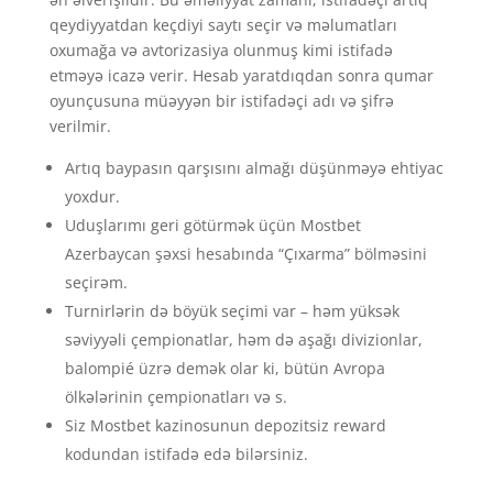
qeydiyyatdan keçdiyi saytı seçir və məlumatları
oxumağa və avtorizasiya olunmuş kimi istifadə
etməyə icazə verir. Hesab yaratdıqdan sonra qumar
oyunçusuna müəyyən bir istifadəçi adı və şifrə
verilmir.
Artıq baypasın qarşısını almağı düşünməyə ehtiyac
yoxdur.
Uduşlarımı geri götürmək üçün Mostbet
Azerbaycan şəxsi hesabında “Çıxarma” bölməsini
seçirəm.
Turnirlərin də böyük seçimi var – həm yüksək
səviyyəli çempionatlar, həm də aşağı divizionlar,
balompié üzrə demək olar ki, bütün Avropa
ölkələrinin çempionatları və s.
Siz Mostbet kazinosunun depozitsiz reward
kodundan istifadə edə bilərsiniz.