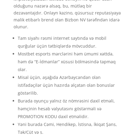
olduğunu nəzərə alsaq, bu, mütləq bir
dezavantajdır. Onlayn kazino, qüsursuz reputasiyaya
malik etibarlı brend olan Bizbon NV tərəfindən idarə
olunur.
Tam siyahı rəsmi internet saytında və mobil
qurğular üçün tətbiqlərdə mövcuddur.
Mostbet esports mərclərini həm ümumi xəttdə,
həm də “E-İdmanlar” xüsusi bölməsində tapmaq
olar.
Misal üçün, aşağıda Azərbaycandan olan
istifadəçilər üçün hazırda əlçatan olan bonuslar
göstərilib.
Burada oyunçu yalnız öz nömrəsini daxil etməli,
həmçinin hesab valyutasını göstərməli və
PROMOTION KODU daxil etməlidir.
Yəni burada Cəmi, Hendikep, İstisna, İkiqat Şans,
Tək/Cüt və s.