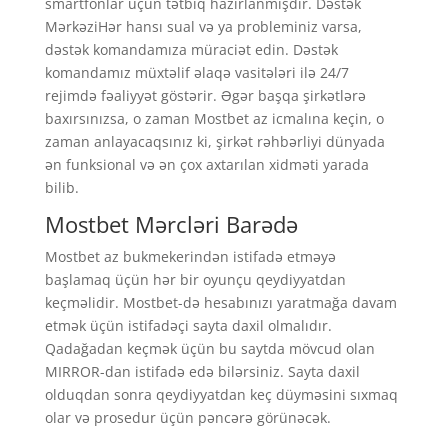
smartfonlar üçün tətbiq hazırlanmışdır. Dəstək
MərkəziHər hansı sual və ya probleminiz varsa,
dəstək komandamıza müraciət edin. Dəstək
komandamız müxtəlif əlaqə vasitələri ilə 24/7
rejimdə fəaliyyət göstərir. Əgər başqa şirkətlərə
baxırsınızsa, o zaman Mostbet az icmalına keçin, o
zaman anlayacaqsınız ki, şirkət rəhbərliyi dünyada
ən funksional və ən çox axtarılan xidməti yarada
bilib.
Mostbet Mərcləri Barədə
Mostbet az bukmekerindən istifadə etməyə
başlamaq üçün hər bir oyunçu qeydiyyatdan
keçməlidir. Mostbet-də hesabınızı yaratmağa davam
etmək üçün istifadəçi sayta daxil olmalıdır.
Qadağadan keçmək üçün bu saytda mövcud olan
MIRROR-dan istifadə edə bilərsiniz. Sayta daxil
olduqdan sonra qeydiyyatdan keç düyməsini sıxmaq
olar və prosedur üçün pəncərə görünəcək.