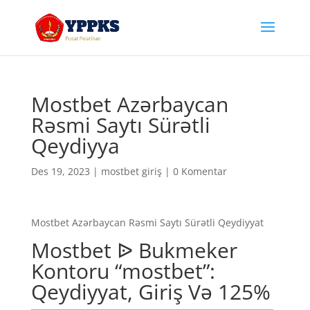
Mostbet Azərbaycan
Rəsmi Saytı Sürətli
Qeydiyya
Des 19, 2023
|
mostbet giriş
|
0 Komentar
Mostbet Azərbaycan Rəsmi Saytı Sürətli Qeydiyyat
Mostbet ᐉ Bukmeker
Kontoru “mostbet”:
Qeydiyyat, Giriş Və 125%