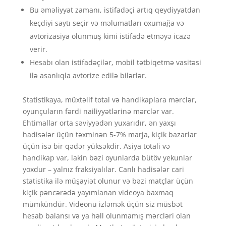
Bu əməliyyat zamanı, istifadəçi artıq qeydiyyatdan
keçdiyi saytı seçir və məlumatları oxumağa və
avtorizasiya olunmuş kimi istifadə etməyə icazə
verir.
Hesabı olan istifadəçilər, mobil tətbiqetmə vasitəsi
ilə asanlıqla avtorize edilə bilərlər.
Statistikaya, müxtəlif total və handikaplara mərclər,
oyunçuların fərdi nailiyyətlərinə mərclər var.
Ehtimallar orta səviyyədən yuxarıdır, ən yaxşı
hadisələr üçün təxminən 5-7% marja, kiçik bazarlar
üçün isə bir qədər yüksəkdir. Asiya totali və
handikap var, lakin bəzi oyunlarda bütöv yekunlar
yoxdur – yalnız fraksiyalılar. Canlı hadisələr cari
statistika ilə müşayiət olunur və bəzi matçlar üçün
kiçik pəncərədə yayımlanan videoya baxmaq
mümkündür. Videonu izləmək üçün siz müsbət
hesab balansı və ya həll olunmamış mərcləri olan