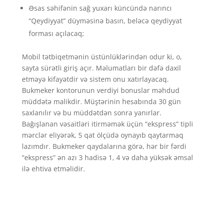
Əsas səhifənin sağ yuxarı küncündə narıncı
“Qeydiyyat” düyməsinə basın, beləcə qeydiyyat
forması açılacaq;
Mobil tətbiqetmənin üstünlüklərindən odur ki, o,
sayta sürətli giriş açır. Məlumatları bir dəfə daxil
etməyə kifayətdir və sistem onu xatırlayacaq.
Bukmeker kontorunun verdiyi bonuslar məhdud
müddətə malikdir. Müştərinin hesabında 30 gün
saxlanılır və bu müddətdən sonra yanırlar.
Bağışlanan vəsaitləri itirməmək üçün “ekspress” tipli
mərclər eliyərək, 5 qat ölçüdə oynayıb qaytarmaq
lazımdır. Bukmeker qaydalarına görə, hər bir fərdi
“ekspress” ən azı 3 hadisə 1, 4 və daha yüksək əmsal
ilə ehtiva etməlidir.