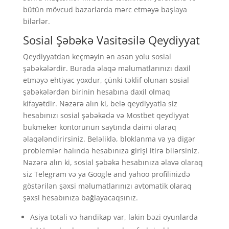
bütün mövcud bazarlarda mərc etməyə başlaya
bilərlər.
Sosial Şəbəkə Vasitəsilə Qeydiyyat
Qeydiyyatdan keçməyin ən asan yolu sosial
şəbəkələrdir. Burada əlaqə məlumatlarınızı daxil
etməyə ehtiyac yoxdur, çünki təklif olunan sosial
şəbəkələrdən birinin hesabına daxil olmaq
kifayətdir. Nəzərə alın ki, belə qeydiyyatla siz
hesabınızı sosial şəbəkədə və Mostbet qeydiyyat
bukmeker kontorunun saytında daimi olaraq
əlaqələndirirsiniz. Beləliklə, bloklanma və ya digər
problemlər halında hesabınıza girişi itirə bilərsiniz.
Nəzərə alın ki, sosial şəbəkə hesabınıza əlavə olaraq
siz Telegram və ya Google and yahoo profilinizdə
göstərilən şəxsi məlumatlarınızı avtomatik olaraq
şəxsi hesabınıza bağlayacaqsınız.
Asiya totali və handikap var, lakin bəzi oyunlarda