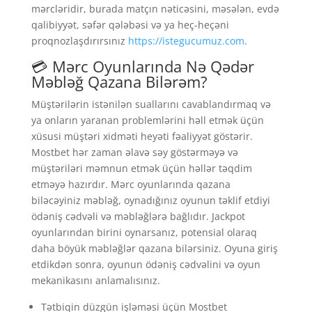
mərcləridir, burada matçın nəticəsini, məsələn, evdə
qalibiyyət, səfər qələbəsi və ya heç-heçəni
proqnozlaşdırırsınız
https://istegucumuz.com
.
💳 Mərc Oyunlarında Nə Qədər
Məbləğ Qazana Bilərəm?
Müştərilərin istənilən suallarını cavablandırmaq və
ya onların yaranan problemlərini həll etmək üçün
xüsusi müştəri xidməti heyəti fəaliyyət göstərir.
Mostbet hər zaman əlavə səy göstərməyə və
müştəriləri məmnun etmək üçün həllər təqdim
etməyə hazırdır. Mərc oyunlarında qazana
biləcəyiniz məbləğ, oynadığınız oyunun təklif etdiyi
ödəniş cədvəli və məbləğlərə bağlıdır. Jackpot
oyunlarından birini oynarsanız, potensial olaraq
daha böyük məbləğlər qazana bilərsiniz. Oyuna giriş
etdikdən sonra, oyunun ödəniş cədvəlini və oyun
mekanikasını anlamalısınız.
Tətbiqin düzgün işləməsi üçün Mostbet