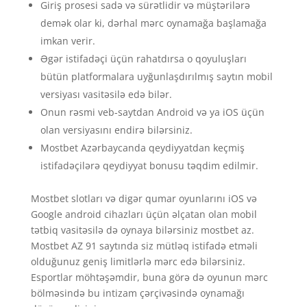
Giriş prosesi sadə və sürətlidir və müştərilərə
demək olar ki, dərhal mərc oynamağa başlamağa
imkan verir.
Əgər istifadəçi üçün rahatdırsa o qoyuluşları
bütün platformalara uyğunlaşdırılmış saytın mobil
versiyası vasitəsilə edə bilər.
Onun rəsmi veb-saytdan Android və ya iOS üçün
olan versiyasını endirə bilərsiniz.
Mostbet Azərbaycanda qeydiyyatdan keçmiş
istifadəçilərə qeydiyyat bonusu təqdim edilmir.
Mostbet slotları və digər qumar oyunlarını iOS və
Google android cihazları üçün əlçatan olan mobil
tətbiq vasitəsilə də oynaya bilərsiniz mostbet az.
Mostbet AZ 91 saytında siz mütləq istifadə etməli
olduğunuz geniş limitlərlə mərc edə bilərsiniz.
Esportlar möhtəşəmdir, buna görə də oyunun mərc
bölməsində bu intizam çərçivəsində oynamağı