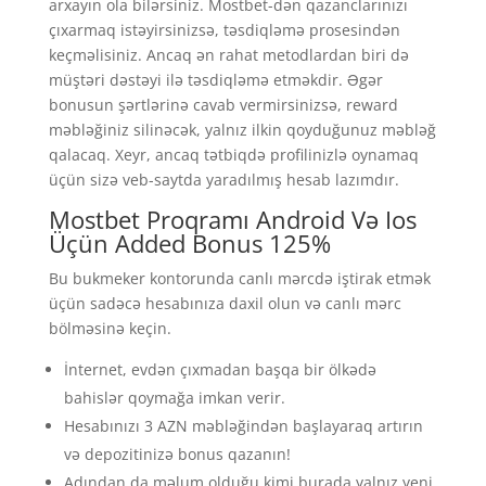
arxayın ola bilərsiniz. Mostbet-dən qazanclarınızı
çıxarmaq istəyirsinizsə, təsdiqləmə prosesindən
keçməlisiniz. Ancaq ən rahat metodlardan biri də
müştəri dəstəyi ilə təsdiqləmə etməkdir. Əgər
bonusun şərtlərinə cavab vermirsinizsə, reward
məbləğiniz silinəcək, yalnız ilkin qoyduğunuz məbləğ
qalacaq. Xeyr, ancaq tətbiqdə profilinizlə oynamaq
üçün sizə veb-saytda yaradılmış hesab lazımdır.
Mostbet Proqramı Android Və Ios
Üçün Added Bonus 125%
Bu bukmeker kontorunda canlı mərcdə iştirak etmək
üçün sadəcə hesabınıza daxil olun və canlı mərc
bölməsinə keçin.
İnternet, evdən çıxmadan başqa bir ölkədə
bahislər qoymağa imkan verir.
Hesabınızı 3 AZN məbləğindən başlayaraq artırın
və depozitinizə bonus qazanın!
Adından da məlum olduğu kimi burada yalnız yeni