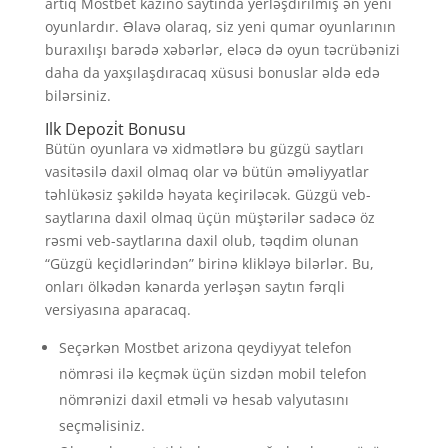
artıq Mostbet kazino saytında yerləşdirilmiş ən yeni
oyunlardır. Əlavə olaraq, siz yeni qumar oyunlarının
buraxılışı barədə xəbərlər, eləcə də oyun təcrübənizi
daha da yaxşılaşdıracaq xüsusi bonuslar əldə edə
bilərsiniz.
Ilk Depozi̇t Bonusu
Bütün oyunlara və xidmətlərə bu güzgü saytları
vasitəsilə daxil olmaq olar və bütün əməliyyatlar
təhlükəsiz şəkildə həyata keçiriləcək. Güzgü veb-
saytlarına daxil olmaq üçün müştərilər sadəcə öz
rəsmi veb-saytlarına daxil olub, təqdim olunan
“Güzgü keçidlərindən” birinə klikləyə bilərlər. Bu,
onları ölkədən kənarda yerləşən saytın fərqli
versiyasına aparacaq.
Seçərkən Mostbet arizona qeydiyyat telefon
nömrəsi ilə keçmək üçün sizdən mobil telefon
nömrənizi daxil etməli və hesab valyutasını
seçməlisiniz.