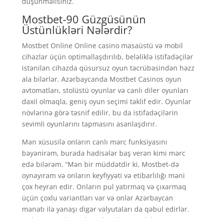
düşünməlisiniz.
Mostbet-90 Güzgüsünün
Üstünlükləri Nələrdir?
Mostbet Online Online casino masaüstü və mobil
cihazlar üçün optimallaşdırılıb, beləliklə istifadəçilər
istənilən cihazda qüsursuz oyun təcrübəsindən həzz
ala bilərlər. Azərbaycanda Mostbet Casinos oyun
avtomatları, stolüstü oyunlar və canlı diler oyunları
daxil olmaqla, geniş oyun seçimi təklif edir. Oyunlar
növlərinə görə təsnif edilir, bu da istifadəçilərin
sevimli oyunlarını tapmasını asanlaşdırır.
Mən xüsusilə onların canlı mərc funksiyasını
bəyənirəm, burada hadisələr baş verən kimi mərc
edə bilərəm. “Mən bir müddətdir ki, Mostbet-də
oynayıram və onların keyfiyyəti və etibarlılığı məni
çox heyran edir. Onların pul yatırmaq və çıxarmaq
üçün çoxlu variantları var və onlar Azərbaycan
manatı ilə yanaşı digər valyutaları da qəbul edirlər.