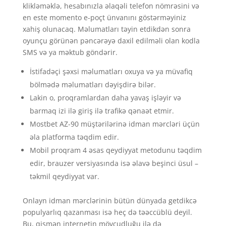
klikləməklə, hesabınızla əlaqəli telefon nömrəsini və
en este momento e-poçt ünvanını göstərməyiniz
xahiş olunacaq. Məlumatları təyin etdikdən sonra
oyunçu görünən pəncərəyə daxil edilməli olan kodla
SMS və ya məktub göndərir.
İstifadəçi şəxsi məlumatları oxuya və ya müvafiq
bölmədə məlumatları dəyişdirə bilər.
Lakin o, proqramlardan daha yavaş işləyir və
barmaq izi ilə giriş ilə trafikə qənaət etmir.
Mostbet AZ-90 müştərilərinə idman mərcləri üçün
əla platforma təqdim edir.
Mobil proqram 4 əsas qeydiyyat metodunu təqdim
edir, brauzer versiyasında isə əlavə beşinci üsul –
təkmil qeydiyyat var.
Onlayn idman mərclərinin bütün dünyada getdikcə
populyarlıq qazanması isə heç də təəccüblü deyil.
Bu, qismən internetin mövcudluğu ilə də