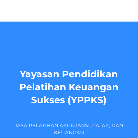
Yayasan Pendidikan
Pelatihan Keuangan
Sukses (YPPKS)
JASA PELATIHAN AKUNTANSI, PAJAK, DAN
KEUANGAN