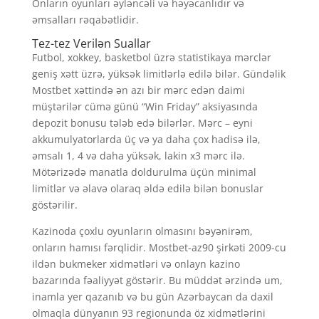
Onların oyunları əyləncəli və həyəcanlıdır və
əmsalları rəqabətlidir.
Tez-tez Verilən Suallar
Futbol, ​​xokkey, basketbol üzrə statistikaya mərclər
geniş xətt üzrə, yüksək limitlərlə edilə bilər. Gündəlik
Mostbet xəttində ən azı bir mərc edən daimi
müştərilər cümə günü “Win ​​​​Friday” aksiyasında
depozit bonusu tələb edə bilərlər. Mərc – eyni
akkumulyatorlarda üç və ya daha çox hadisə ilə,
əmsalı 1, 4 və daha yüksək, lakin x3 mərc ilə.
Mötərizədə manatla doldurulma üçün minimal
limitlər və əlavə olaraq əldə edilə bilən bonuslar
göstərilir.
Kazinoda çoxlu oyunların olmasını bəyənirəm,
onların hamısı fərqlidir. Mostbet-az90 şirkəti 2009-cu
ildən bukmeker xidmətləri və onlayn kazino
bazarında fəaliyyət göstərir. Bu müddət ərzində um,
inamla yer qazanıb və bu gün Azərbaycan da daxil
olmaqla dünyanın 93 regionunda öz xidmətlərini