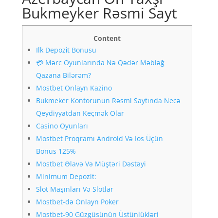
Bukmeyker Rəsmi Sayt
Content
Ilk Depozi̇t Bonusu
💳 Mərc Oyunlarında Nə Qədər Məbləğ
Qazana Bilərəm?
Mostbet Onlayn Kazino
Bukmeker Kontorunun Rəsmi Saytında Necə
Qeydiyyatdan Keçmək Olar
Casino Oyunları
Mostbet Proqramı Android Və Ios Üçün
Bonus 125%
Mostbet Əlavə Və Müştəri Dəstəyi
Minimum Depozit:
Slot Maşınları Və Slotlar
Mostbet-də Onlayn Poker
Mostbet-90 Güzgüsünün Üstünlükləri