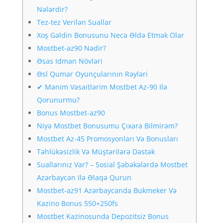
Nələrdir?
Tez-tez Verilən Suallar
Xoş Gəldin Bonusunu Necə Əldə Etmək Olar
Mostbet-az90 Nədir?
Əsas Idman Növləri
Əsl Qumar Oyunçularının Rəyləri
✔ Mənim Vəsaitlərim Mostbet Az-90 Ilə
Qorunurmu?
Bonus Mostbet-az90
Niyə Mostbet Bonusumu Çıxara Bilmirəm?
Mostbet Az-45 Promosyonları Və Bonusları
Təhlükəsizlik Və Müştərilərə Dəstək
Suallarınız Var? – Sosial Şəbəkələrdə Mostbet
Azərbaycan Ilə Əlaqə Qurun
Mostbet-az91 Azərbaycanda Bukmeker Və
Kazino Bonus 550+250fs
Mostbet Kazinosunda Depozitsiz Bonus