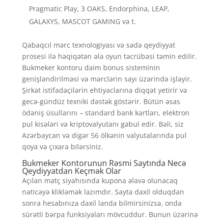
Pragmatic Play, 3 OAKS, Endorphina, LEAP,
GALAXYS, MASCOT GAMING və t.
Qabaqcıl mərc texnologiyası və sadə qeydiyyat
prosesi ilə həqiqətən əla oyun təcrübəsi təmin edilir.
Bukmeker kontoru daim bonus sisteminin
genişləndirilməsi və mərclərin sayı üzərində işləyir.
Şirkət istifadəçilərin ehtiyaclarına diqqət yetirir və
gecə-gündüz texniki dəstək göstərir. Bütün əsas
ödəniş üsullarını – standard bank kartları, elektron
pul kisələri və kriptovalyutanı gəbul edir. Bəli, siz
Azərbaycan və digər 56 ölkənin valyutalarında pul
qoya və çıxara bilərsiniz.
Bukmeker Kontorunun Rəsmi Saytında Necə
Qeydiyyatdan Keçmək Olar
Açılan matç siyahısında kupona əlavə olunacaq
nəticəyə klikləmək lazımdır. Sayta daxil olduqdan
sonra hesabınıza daxil landa bilmirsinizsə, onda
sürətli bərpa funksiyaları mövcuddur. Bunun üzərinə