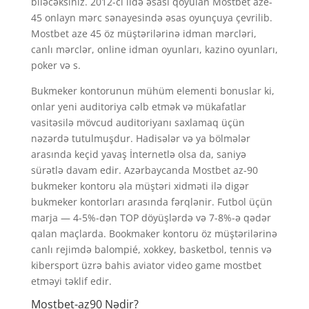
biləcəksiniz. 2012-ci ildə əsası qoyulan Mostbet aze-
45 onlayn mərc sənayesində əsas oyunçuya çevrilib.
Mostbet aze 45 öz müştərilərinə idman mərcləri,
canlı mərclər, online idman oyunları, kazino oyunları,
poker və s.
Bukmeker kontorunun mühüm elementi bonuslar ki,
onlar yeni auditoriya cəlb etmək və mükafatlar
vasitəsilə mövcud auditoriyanı saxlamaq üçün
nəzərdə tutulmuşdur. Hadisələr və ya bölmələr
arasında keçid yavaş İnternetlə olsa da, saniyə
sürətlə davam edir. Azərbaycanda Mostbet az-90
bukmeker kontoru əla müştəri xidməti ilə digər
bukmeker kontorları arasında fərqlənir. Futbol üçün
marja — 4-5%-dən TOP döyüşlərdə və 7-8%-ə qədər
qalan maçlarda. Bookmaker kontoru öz müştərilərinə
canlı rejimdə balompié, xokkey, basketbol, tennis və
kibersport üzrə bahis aviator video game mostbet
etməyi təklif edir.
Mostbet-az90 Nədir?