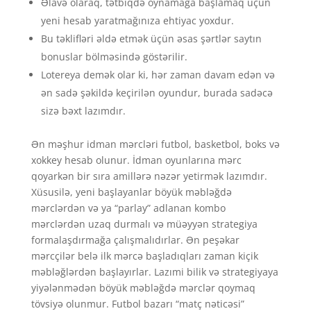
Əlavə olaraq, tətbiqdə oynamağa başlamaq üçün
yeni hesab yaratmağınıza ehtiyac yoxdur.
Bu təklifləri əldə etmək üçün əsas şərtlər saytın
bonuslar bölməsində göstərilir.
Lotereya demək olar ki, hər zaman davam edən və
ən sadə şəkildə keçirilən oyundur, burada sadəcə
sizə bəxt lazımdır.
Ən məşhur idman mərcləri futbol, basketbol, boks və
xokkey hesab olunur. İdman oyunlarına mərc
qoyarkən bir sıra amillərə nəzər yetirmək lazımdır.
Xüsusilə, yeni başlayanlar böyük məbləğdə
mərclərdən və ya “parlay” adlanan kombo
mərclərdən uzaq durmalı və müəyyən strategiya
formalaşdırmağa çalışmalıdırlar. Ən peşəkar
mərcçilər belə ilk mərcə başladıqları zaman kiçik
məbləğlərdən başlayırlar. Lazımi bilik və strategiyaya
yiyələnmədən böyük məbləğdə mərclər qoymaq
tövsiyə olunmur. Futbol bazarı “matç nəticəsi”