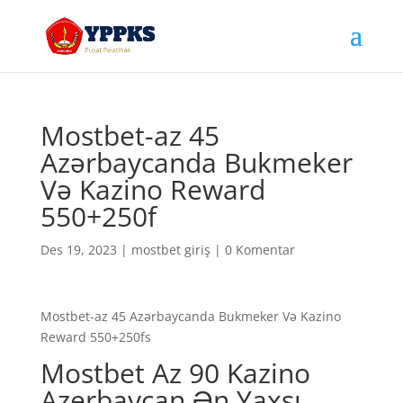
Mostbet-az 45
Azərbaycanda Bukmeker
Və Kazino Reward
550+250f
Des 19, 2023
|
mostbet giriş
|
0 Komentar
Mostbet-az 45 Azərbaycanda Bukmeker Və Kazino
Reward 550+250fs
Mostbet Az 90 Kazino
Azerbaycan Ən Yaxşı