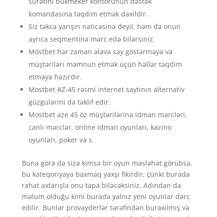
surətini bukmeker kontorunun dəstək
komandasına təqdim etmək daxildir.
Siz təkcə yarışın nəticəsinə deyil, həm də onun
ayrıca seqmentinə mərc edə bilərsiniz.
Mostbet hər zaman əlavə səy göstərməyə və
müştəriləri məmnun etmək üçün həllər təqdim
etməyə hazırdır.
Mostbet AZ-45 rəsmi internet saytının alternativ
güzgülərini də təklif edir.
Mostbet aze 45 öz müştərilərinə idman mərcləri,
canlı mərclər, online idman oyunları, kazino
oyunları, poker və s.
Buna görə də sizə kimsə bir oyun məsləhət görübsə,
bu kateqoriyaya baxmaq yaxşı fikirdir, çünki burada
rahat axtarışla onu tapa biləcəksiniz. Adından da
məlum olduğu kimi burada yalnız yeni oyunlar dərc
edilir. Bunlar provayderlər tərəfindən buraxılmış və