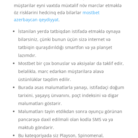
müştərilər eyni vaxtda müxtəlif növ mərclər etməklə
öz risklərini hedcinq edə bilərlər
mostbet
azerbaycan qeydiyyat
.
İstənilən yerdə tətbiqdən istifadə etməklə oynaya
bilərsiniz, çünki bunun üçün sizə internet və
tətbiqin quraşdırıldığı smartfon və ya planşet
lazımdır.
Mostbet bir çox bonuslar və aksiyalar da təklif edir,
beləliklə, mərc edərkən müştərilərə əlavə
üstünlüklər təqdim edilir.
Burada əsas məlumatlarla yanaşı, istifadəçi doğum
tarixini, yaşayış ünvanını, poçt indeksini və digər
məlumatları göstərir.
Məlumatları təyin etdikdən sonra oyunçu görünən
pəncərəyə daxil edilməli olan kodla SMS və ya
məktub göndərir.
Bu kateqoriyada siz Playson, Spinomenal,