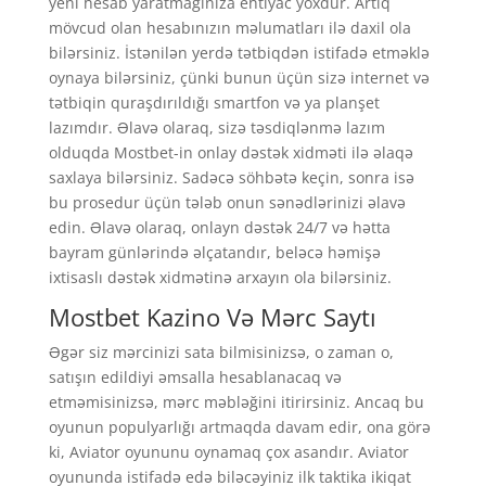
yeni hesab yaratmağınıza ehtiyac yoxdur. Artıq
mövcud olan hesabınızın məlumatları ilə daxil ola
bilərsiniz. İstənilən yerdə tətbiqdən istifadə etməklə
oynaya bilərsiniz, çünki bunun üçün sizə internet və
tətbiqin quraşdırıldığı smartfon və ya planşet
lazımdır. Əlavə olaraq, sizə təsdiqlənmə lazım
olduqda Mostbet-in onlay dəstək xidməti ilə əlaqə
saxlaya bilərsiniz. Sadəcə söhbətə keçin, sonra isə
bu prosedur üçün tələb onun sənədlərinizi əlavə
edin. Əlavə olaraq, onlayn dəstək 24/7 və hətta
bayram günlərində əlçatandır, beləcə həmişə
ixtisaslı dəstək xidmətinə arxayın ola bilərsiniz.
Mostbet Kazino Və Mərc Saytı
Əgər siz mərcinizi sata bilmisinizsə, o zaman o,
satışın edildiyi əmsalla hesablanacaq və
etməmisinizsə, mərc məbləğini itirirsiniz. Ancaq bu
oyunun populyarlığı artmaqda davam edir, ona görə
ki, Aviator oyununu oynamaq çox asandır. Aviator
oyununda istifadə edə biləcəyiniz ilk taktika ikiqat