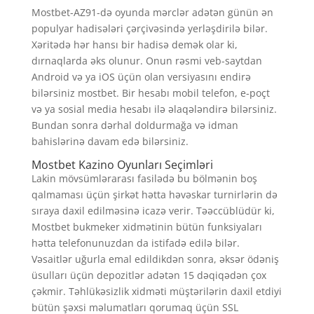
Mostbet-AZ91-də oyunda mərclər adətən günün ən
populyar hadisələri çərçivəsində yerləşdirilə bilər.
Xəritədə hər hansı bir hadisə demək olar ki,
dırnaqlarda əks olunur. Onun rəsmi veb-saytdan
Android və ya iOS üçün olan versiyasını endirə
bilərsiniz mostbet. Bir hesabı mobil telefon, e-poçt
və ya sosial media hesabı ilə əlaqələndirə bilərsiniz.
Bundan sonra dərhal doldurmağa və idman
bahislərinə davam edə bilərsiniz.
Mostbet Kazino Oyunları Seçimləri
Lakin mövsümlərarası fasilədə bu bölmənin boş
qalmaması üçün şirkət hətta həvəskar turnirlərin də
sıraya daxil edilməsinə icazə verir. Təəccüblüdür ki,
Mostbet bukmeker xidmətinin bütün funksiyaları
hətta telefonunuzdan da istifadə edilə bilər.
Vəsaitlər uğurla emal edildikdən sonra, əksər ödəniş
üsulları üçün depozitlər adətən 15 dəqiqədən çox
çəkmir. Təhlükəsizlik xidməti müştərilərin daxil etdiyi
bütün şəxsi məlumatları qorumaq üçün SSL