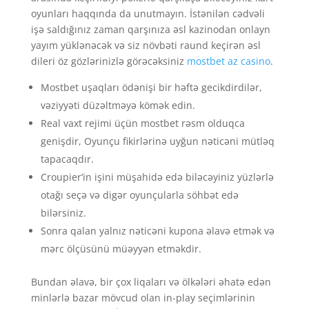
oyunları haqqında da unutmayın. İstənilən cədvəli
işə saldığınız zaman qarşınıza əsl kazinodan onlayn
yayım yüklənəcək və siz növbəti raund keçirən əsl
dileri öz gözlərinizlə görəcəksiniz
mostbet az casino
.
Mostbet uşaqları ödənişi bir həftə gecikdirdilər,
vəziyyəti düzəltməyə kömək edin.
Real vaxt rejimi üçün mostbet rəsm olduqca
genişdir, Oyunçu fikirlərinə uyğun nəticəni mütləq
tapacaqdır.
Croupier’in işini müşahidə edə biləcəyiniz yüzlərlə
otağı seçə və digər oyunçularla söhbət edə
bilərsiniz.
Sonra qalan yalnız nəticəni kupona əlavə etmək və
mərc ölçüsünü müəyyən etməkdir.
Bundan əlavə, bir çox liqaları və ölkələri əhatə edən
minlərlə bazar mövcud olan in-play seçimlərinin