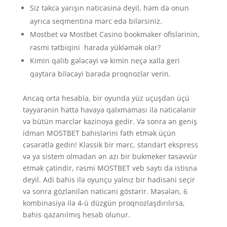
Siz təkcə yarışın nəticəsinə deyil, həm də onun
ayrıca seqmentinə mərc edə bilərsiniz.
Mostbet və Mostbet Casino bookmaker ofislərinin,
rəsmi tətbiqini harada yükləmək olar?
Kimin qalib gələcəyi və kimin neçə xalla geri
qaytara biləcəyi barədə proqnozlar verin.
Ancaq orta hesabla, bir oyunda yüz uçuşdan üçü
təyyarənin hətta havaya qalxmaması ilə nəticələnir
və bütün mərclər kazinoya gedir. Və sonra ən geniş
idman MOSTBET bahislərini fəth etmək üçün
cəsarətlə gedin! Klassik bir mərc, standart ekspress
və ya sistem olmadan ən azı bir bukmeker təsəvvür
etmək çətindir, rəsmi MOSTBET veb saytı da istisna
deyil. Adi bahis ilə oyunçu yalnız bir hadisəni seçir
və sonra gözlənilən nəticəni göstərir. Məsələn, 6
kombinasiya ilə 4-ü düzgün proqnozlaşdırılırsa,
bahis qazanılmış hesab olunur.