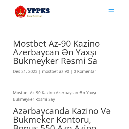
Mostbet Az-90 Kazino
Azerbaycan Ən Yaxşı
Bukmeyker Rəsmi Sa
Des 21, 2023
|
mostbet az 90
|
0 Komentar
Mostbet Az-90 Kazino Azerbaycan Ən Yaxşı
Bukmeyker Rəsmi Say
Azərbaycanda Kazino Və
Bukmeker Kontoru,
Bonus 550 Azn Azino,