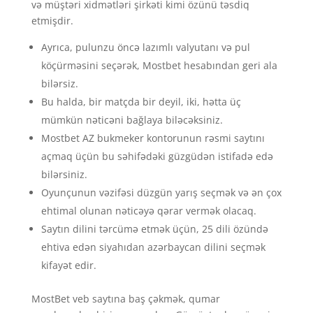
və müştəri xidmətləri şirkəti kimi özünü təsdiq
etmişdir.
Ayrıca, pulunzu öncə lazımlı valyutanı və pul
köçürməsini seçərək, Mostbet hesabından geri ala
bilərsiz.
Bu halda, bir matçda bir deyil, iki, hətta üç
mümkün nəticəni bağlaya biləcəksiniz.
Mostbet AZ bukmeker kontorunun rəsmi saytını
açmaq üçün bu səhifədəki güzgüdən istifadə edə
bilərsiniz.
Oyunçunun vəzifəsi düzgün yarış seçmək və ən çox
ehtimal olunan nəticəyə qərar vermək olacaq.
Saytın dilini tərcümə etmək üçün, 25 dili özündə
ehtiva edən siyahıdan azərbaycan dilini seçmək
kifayət edir.
MostBet veb saytına baş çəkmək, qumar