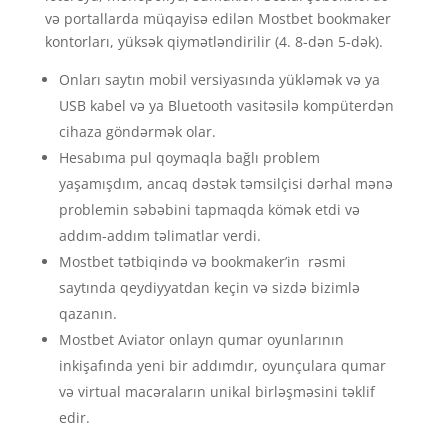
və portallarda müqayisə edilən Mostbet bookmaker
kontorları, yüksək qiymətləndirilir (4. 8-dən 5-dək).
Onları saytın mobil versiyasında yükləmək və ya
USB kabel və ya Bluetooth vasitəsilə kompüterdən
cihaza göndərmək olar.
Hesabıma pul qoymaqla bağlı problem
yaşamışdım, ancaq dəstək təmsilçisi dərhal mənə
problemin səbəbini tapmaqda kömək etdi və
addım-addım təlimatlar verdi.
Mostbet tətbiqində və bookmaker’in rəsmi
saytında qeydiyyatdan keçin və sizdə bizimlə
qazanın.
Mostbet Aviator onlayn qumar oyunlarının
inkişafında yeni bir addımdır, oyunçulara qumar
və virtual macəraların unikal birləşməsini təklif
edir.