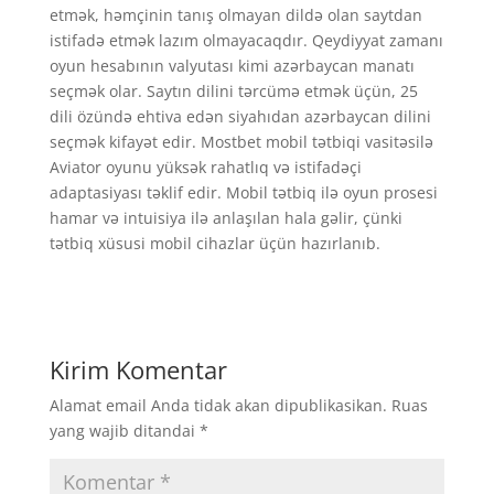
etmək, həmçinin tanış olmayan dildə olan saytdan
istifadə etmək lazım olmayacaqdır. Qeydiyyat zamanı
oyun hesabının valyutası kimi azərbaycan manatı
seçmək olar. Saytın dilini tərcümə etmək üçün, 25
dili özündə ehtiva edən siyahıdan azərbaycan dilini
seçmək kifayət edir. Mostbet mobil tətbiqi vasitəsilə
Aviator oyunu yüksək rahatlıq və istifadəçi
adaptasiyası təklif edir. Mobil tətbiq ilə oyun prosesi
hamar və intuisiya ilə anlaşılan hala gəlir, çünki
tətbiq xüsusi mobil cihazlar üçün hazırlanıb.
Kirim Komentar
Alamat email Anda tidak akan dipublikasikan.
Ruas
yang wajib ditandai
*