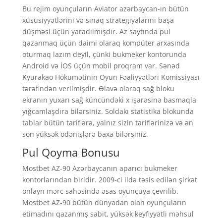
Bu rejim oyunçuların Aviator azərbaycan-ın bütün
xüsusiyyətlərini və sınaq strategiyalarını başa
düşməsi üçün yaradılmışdır. Az saytında pul
qazanmaq üçün daimi olaraq kompüter arxasında
oturmaq lazım deyil, çünki bukmeker kontorunda
Android və İOS üçün mobil proqram var. Sənəd
Kyurakao Hökumətinin Oyun Fəaliyyətləri Komissiyası
tərəfindən verilmişdir. Əlavə olaraq sağ bloku
ekranın yuxarı sağ küncündəki x işarəsinə basmaqla
yığcamlaşdıra bilərsiniz. Soldakı statistika blokunda
tablar bütün tariflərə, yalnız sizin tariflərinizə və ən
son yüksək ödənişlərə baxa bilərsiniz.
Pul Qoyma Bonusu
Mostbet AZ-90 Azərbaycanın aparıcı bukmeker
kontorlarından biridir. 2009-ci ildə təsis edilən şirkət
onlayn mərc sahəsində əsas oyunçuya çevrilib.
Mostbet AZ-90 bütün dünyadan olan oyunçuların
etimadını qazanmış sabit, yüksək keyfiyyətli məhsul