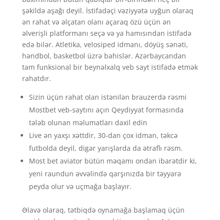
şəkildə aşağı deyil. İstifadəçi vəziyyətə uyğun olaraq
ən rahat və əlçatan olanı açaraq özü üçün ən
əlverişli platformanı seçə və ya hamısından istifadə
edə bilər. Atletika, velosiped idmanı, döyüş sənəti,
həndbol, basketbol üzrə bahislər. Azərbaycandan
tam funksional bir beynəlxalq veb sayt istifadə etmək
rahatdır.
Sizin üçün rahat olan istənilən brauzerdə rəsmi
Mostbet veb-saytını açın Qeydiyyat formasında
tələb olunan məlumatları daxil edin
Live ən yaxşı xəttdir, 30-dan çox idman, təkcə
futbolda deyil, digər yarışlarda da ətraflı rəsm.
Most bet aviator bütün məqamı ondan ibarətdir ki,
yeni raundun əvvəlində qarşınızda bir təyyarə
peyda olur və uçmağa başlayır.
Əlavə olaraq, tətbiqdə oynamağa başlamaq üçün