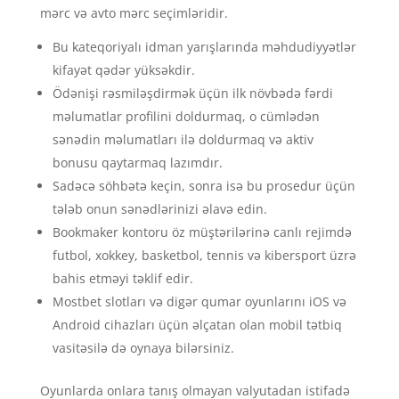
mərc və avto mərc seçimləridir.
Bu kateqoriyalı idman yarışlarında məhdudiyyətlər
kifayət qədər yüksəkdir.
Ödənişi rəsmiləşdirmək üçün ilk növbədə fərdi
məlumatlar profilini doldurmaq, o cümlədən
sənədin məlumatları ilə doldurmaq və aktiv
bonusu qaytarmaq lazımdır.
Sadəcə söhbətə keçin, sonra isə bu prosedur üçün
tələb onun sənədlərinizi əlavə edin.
Bookmaker kontoru öz müştərilərinə canlı rejimdə
futbol, xokkey, basketbol, tennis və kibersport üzrə
bahis etməyi təklif edir.
Mostbet slotları və digər qumar oyunlarını iOS və
Android cihazları üçün əlçatan olan mobil tətbiq
vasitəsilə də oynaya bilərsiniz.
Oyunlarda onlara tanış olmayan valyutadan istifadə